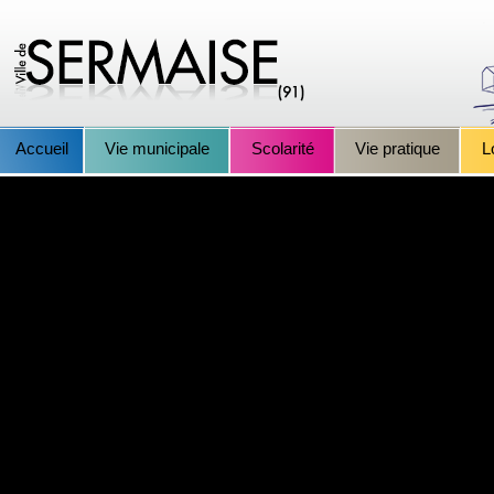
Accueil
Vie municipale
Scolarité
Vie pratique
L