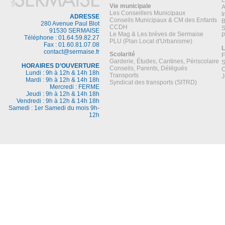
L
Vie municipale
A
Les Conseillers Municipaux
I
ADRESSE
Conseils Municipaux & CM des Enfants
B
280 Avenue Paul Blot
CCDH
S
91530 SERMAISE
Le Mag & Les brèves de Sermaise
P
Téléphone : 01.64.59.82.27
PLU (Plan Local d'Urbanisme)
Fax : 01.60.81.07.08
L
contact@sermaise.fr
Scolarité
F
Garderie, Études, Cantines, Périscolaire
S
HORAIRES D’OUVERTURE
Conseils, Parents, Délégués
C
Lundi : 9h à 12h & 14h 18h
Transports
J
Mardi : 9h à 12h & 14h 18h
Syndicat des transports (SITRD)
Mercredi : FERME
Jeudi : 9h à 12h & 14h 18h
Vendredi : 9h à 12h & 14h 18h
Samedi : 1er Samedi du mois 9h-
12h