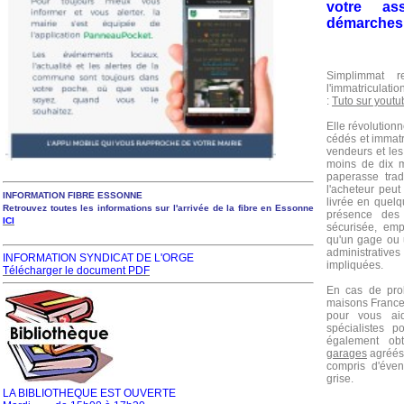
votre ass
démarches l
Simplimmat 
l'immatriculati
:
Tuto sur youtu
Elle révolution
cédés et immatr
vendeurs et les
moins de dix m
paperasse trad
l'acheteur peut
INFORMATION FIBRE ESSONNE
livrée en quelq
Retrouvez toutes les informations sur l'arrivée de la fibre en Essonne
présence des 
ICI
sécurisée, emp
qu'un gage ou u
administratives
INFORMATION SYNDICAT DE L'ORGE
impliquées.
Télécharger le document PDF
En cas de pro
maisons France 
pour vous aid
spécialistes 
également ob
garages
agréés,
compris d'éve
grise.
LA BIBLIOTHEQUE EST OUVERTE