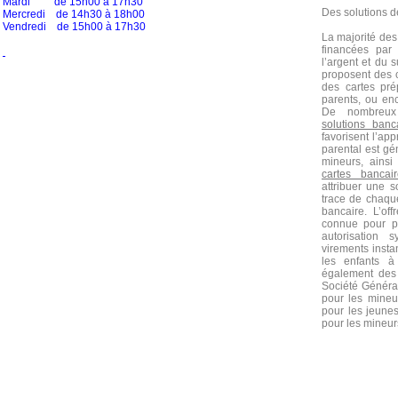
Mardi de 15h00 à 17h30
Des solutions d
Mercredi de 14h30 à 18h00
Vendredi de 15h00 à 17h30
La majorité de
financées par 
l’argent et du
proposent des 
des cartes pr
parents, ou e
De nombreux 
solutions ban
favorisent l’ap
parental est gé
mineurs, ainsi
cartes bancai
attribuer une s
trace de chaque
bancaire.
L’of
connue pour p
autorisation 
virements inst
les enfants 
également des 
Société Général
pour les mineu
pour les jeune
pour les mineur