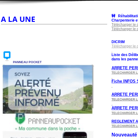
A LA UNE
🚧 Réhabilita
Charpenterie et
Télécharger le
Télécharger le
DICRIM
Télécharger le
Liste des Délib
dans les panne
PANNEAU POCKET
ARRETE PE
TELECHARGER L
Fiche INFOS 
A
RRETE PER
TELECHARGER L
ARRETE PER
TELECHARGER L
REGLEMENT A
TELECHARGER L
Nouveauté