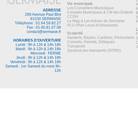
L
Vie municipale
A
Les Conseillers Municipaux
I
ADRESSE
Conseils Municipaux & CM des Enfants
B
280 Avenue Paul Blot
CCDH
S
91530 SERMAISE
Le Mag & Les brèves de Sermaise
P
Téléphone : 01.64.59.82.27
PLU (Plan Local d'Urbanisme)
Fax : 01.60.81.07.08
L
contact@sermaise.fr
Scolarité
F
Garderie, Études, Cantines, Périscolaire
S
HORAIRES D’OUVERTURE
Conseils, Parents, Délégués
C
Lundi : 9h à 12h & 14h 18h
Transports
J
Mardi : 9h à 12h & 14h 18h
Syndicat des transports (SITRD)
Mercredi : FERME
Jeudi : 9h à 12h & 14h 18h
Vendredi : 9h à 12h & 14h 18h
Samedi : 1er Samedi du mois 9h-
12h