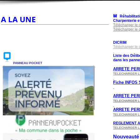
A LA UNE
🚧 Réhabilita
Charpenterie et
Télécharger le
Télécharger le
DICRIM
Télécharger le
Liste des Délib
dans les panne
PANNEAU POCKET
ARRETE PE
TELECHARGER L
Fiche INFOS 
A
RRETE PER
TELECHARGER L
ARRETE PER
TELECHARGER L
REGLEMENT A
TELECHARGER L
Nouveauté