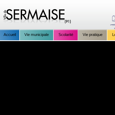
Accueil
Vie municipale
Scolarité
Vie pratique
L