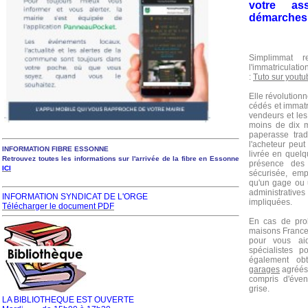
votre ass
démarches l
Simplimmat 
l'immatriculati
:
Tuto sur youtu
Elle révolution
cédés et immatr
vendeurs et les
moins de dix m
paperasse trad
l'acheteur peut
INFORMATION FIBRE ESSONNE
livrée en quelq
Retrouvez toutes les informations sur l'arrivée de la fibre en Essonne
présence des 
ICI
sécurisée, emp
qu'un gage ou u
administratives
INFORMATION SYNDICAT DE L'ORGE
impliquées.
Télécharger le document PDF
En cas de pro
maisons France 
pour vous aid
spécialistes 
également ob
garages
agréés,
compris d'éve
grise.
LA BIBLIOTHEQUE EST OUVERTE