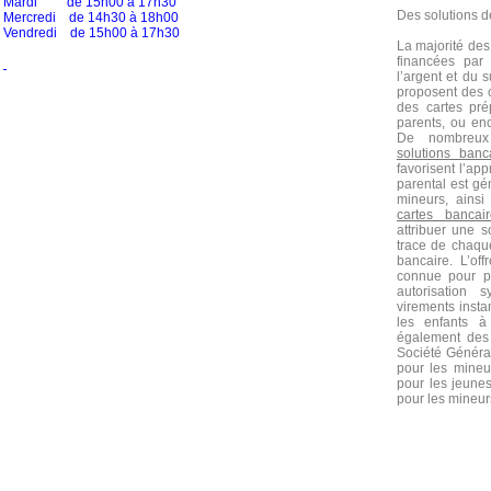
Mardi de 15h00 à 17h30
Des solutions d
Mercredi de 14h30 à 18h00
Vendredi de 15h00 à 17h30
La majorité de
financées par 
l’argent et du
proposent des 
des cartes pr
parents, ou e
De nombreux 
solutions ban
favorisent l’ap
parental est gé
mineurs, ainsi
cartes bancai
attribuer une s
trace de chaque
bancaire.
L’of
connue pour p
autorisation 
virements inst
les enfants 
également des 
Société Général
pour les mineu
pour les jeune
pour les mineur