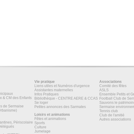
Vie pratique
Associations
Liens utiles et Numéros d'urgence
Comité des fêtes
Assistantes maternelles
ASLS
nicipaux
Infos Pratiques
Ensemble Petits et G
x & CM des Enfants
Bibliothèque - CENTRE AERE & CCAS
Football Club de Ser
Se loger
Sauvons le patrimoi
es de Sermaise
Petites annonces des Sarmates
Sermaise environne
Urbanisme)
Tennis club
Loisirs et animations
Club de l'amitié
Fêtes et animations
Autres associations
antines, Périscolaire
Sports
 Délégués
Culture
Jumelage