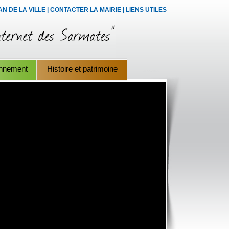
AN DE LA VILLE
|
CONTACTER LA MAIRIE
|
LIENS UTILES
onnement
Histoire et patrimoine