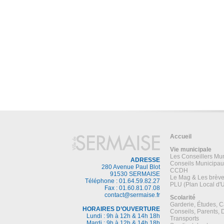
Accueil
Vie municipale
Les Conseillers Mu
ADRESSE
Conseils Municipau
280 Avenue Paul Blot
CCDH
91530 SERMAISE
Le Mag & Les brèv
Téléphone : 01.64.59.82.27
PLU (Plan Local d'
Fax : 01.60.81.07.08
contact@sermaise.fr
Scolarité
Garderie, Études, C
HORAIRES D’OUVERTURE
Conseils, Parents,
Lundi : 9h à 12h & 14h 18h
Transports
Mardi : 9h à 12h & 14h 18h