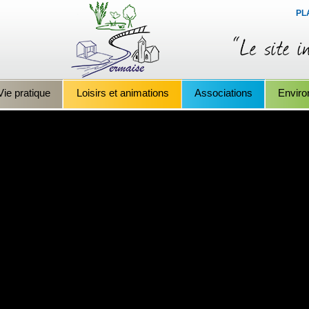
PL
Vie pratique
Loisirs et animations
Associations
Envir