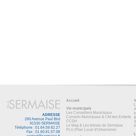
Accueil
V
L
Vie municipale
A
Les Conseillers Municipaux
I
ADRESSE
Conseils Municipaux & CM des Enfants
B
280 Avenue Paul Blot
CCDH
S
91530 SERMAISE
Le Mag & Les brèves de Sermaise
P
Téléphone : 01.64.59.82.27
PLU (Plan Local d'Urbanisme)
Fax : 01.60.81.07.08
L
contact@sermaise.fr