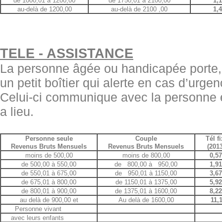
de 1000,01 à 1200,00
de 1750,01 à 2100,00
1,
au-delà de 1200,00
au-delà de 2100 ,00
1,
TELE - ASSISTANCE
La personne âgée ou handicapée porte, 
un petit boîtier qui alerte en cas d’urge
Celui-ci communique avec la personne et
a lieu.
Personne seule
Couple
Tél fi
Revenus Bruts Mensuels
Revenus Bruts Mensuels
(2013
moins de 500,00
moins de 800,00
0,57
de 500,00 à 550,00
de 800,00 à 950,00
1,91
de 550,01 à 675,00
de 950,01 à 1150,00
3,67
de 675,01 à 800,00
de 1150,01 à 1375,00
5,92
de 800,01 à 900,00
de 1375,01 à 1600,00
8,22
au delà de 900,00 et
Au delà de 1600,00
11,1
Personne vivant
avec leurs enfants