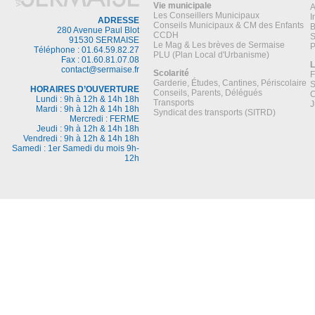
Vie municipale
A
Les Conseillers Municipaux
I
ADRESSE
Conseils Municipaux & CM des Enfants
B
280 Avenue Paul Blot
CCDH
S
91530 SERMAISE
Le Mag & Les brèves de Sermaise
P
Téléphone : 01.64.59.82.27
PLU (Plan Local d'Urbanisme)
Fax : 01.60.81.07.08
L
contact@sermaise.fr
Scolarité
F
Garderie, Études, Cantines, Périscolaire
S
HORAIRES D’OUVERTURE
Conseils, Parents, Délégués
C
Lundi : 9h à 12h & 14h 18h
Transports
J
Mardi : 9h à 12h & 14h 18h
Syndicat des transports (SITRD)
Mercredi : FERME
Jeudi : 9h à 12h & 14h 18h
Vendredi : 9h à 12h & 14h 18h
Samedi : 1er Samedi du mois 9h-
12h