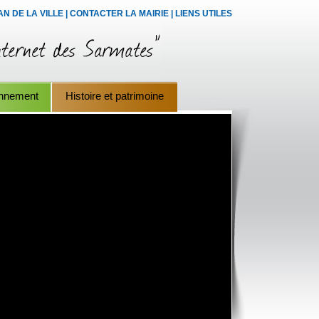
AN DE LA VILLE
|
CONTACTER LA MAIRIE
|
LIENS UTILES
onnement
Histoire et patrimoine