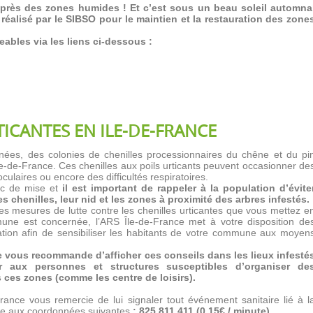
us près des zones humides ! Et c’est sous un beau soleil automna
l réalisé par le SIBSO pour le maintien et la restauration des zone
ables via les liens ci-dessous :
ICANTES EN ILE-DE-FRANCE
ées, des colonies de chenilles processionnaires du chêne et du pi
e-de-France. Ces chenilles aux poils urticants peuvent occasionner de
culaires ou encore des difficultés respiratoires.
nc de mise et
il est important de rappeler à la population d’évite
es chenilles, leur nid et les zones à proximité des arbres infestés.
s mesures de lutte contre les chenilles urticantes que vous mettez e
une est concernée, l’ARS Île-de-France met à votre disposition de
tion afin de sensibiliser les habitants de votre commune aux moyen
e vous recommande d’afficher ces conseils dans les lieux infesté
er aux personnes et structures susceptibles d’organiser de
ces zones (comme les centre de loisirs).
France vous remercie de lui signaler tout événement sanitaire lié à l
une aux coordonnées suivantes
:
825 811 411 (0,15€ / minute)