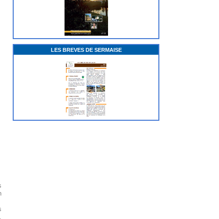
LES BREVES DE SERMAISE
s
n
s
,