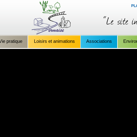
PL
Vie pratique
Loisirs et animations
Associations
Envir