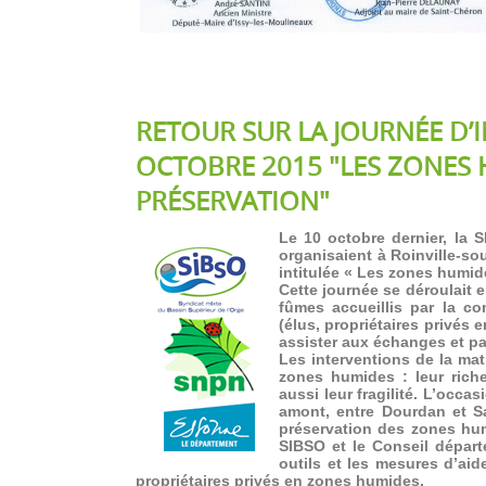
RETOUR SUR LA JOURNÉE D’
OCTOBRE 2015 "LES ZONES 
PRÉSERVATION"
Le 10 octobre dernier, la 
organisaient à Roinville-s
intitulée « Les zones humid
Cette journée se déroulait 
fûmes accueillis par la c
(élus, propriétaires privés
assister aux échanges et pa
Les interventions de la mat
zones humides : leur riche
aussi leur fragilité. L’occa
amont, entre Dourdan et S
préservation des zones hum
SIBSO et le Conseil départ
outils et les mesures d’ai
propriétaires privés en zones humides.