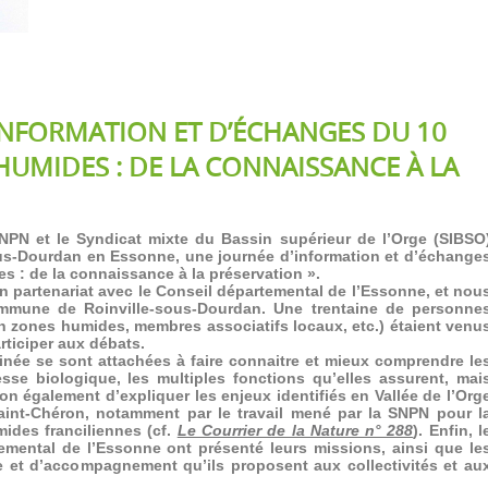
INFORMATION ET D’ÉCHANGES DU 10
HUMIDES : DE LA CONNAISSANCE À LA
SNPN et le Syndicat mixte du Bassin supérieur de l’Orge (SIBSO
ous-Dourdan en Essonne, une journée d’information et d’échange
es : de la connaissance à la préservation ».
en partenariat avec le Conseil départemental de l’Essonne, et nou
ommune de Roinville-sous-Dourdan. Une trentaine de personne
 en zones humides, membres associatifs locaux, etc.) étaient venu
rticiper aux débats.
inée se sont attachées à faire connaitre et mieux comprendre le
sse biologique, les multiples fonctions qu’elles assurent, mai
sion également d’expliquer les enjeux identifiés en Vallée de l’Org
aint-Chéron, notamment par le travail mené par la SNPN pour l
ides franciliennes (cf.
Le Courrier de la Nature n° 288
). Enfin, l
emental de l’Essonne ont présenté leurs missions, ainsi que le
de et d’accompagnement qu’ils proposent aux collectivités et au