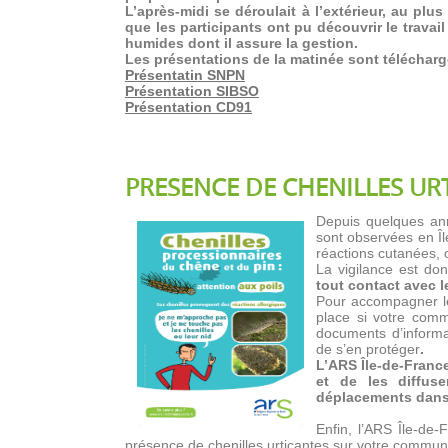
L’après-midi se déroulait à l’extérieur, au pl
que les participants ont pu découvrir le travai
humides dont il assure la gestion.
Les présentations de la matinée sont télécharge
Présentatin SNPN
Présentation SIBSO
Présentation CD91
PRESENCE DE CHENILLES URT
Depuis quelques ann
sont observées en Îl
réactions cutanées, o
La vigilance est do
tout contact avec l
Pour accompagner le
place si votre comm
documents d’informa
de s’en protéger
.
L’ARS Île-de-Franc
et de les diffus
déplacements dans 
Enfin, l’ARS Île-de-
présence de chenilles urticantes sur votre comm