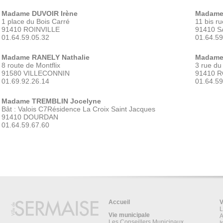
Madame DUVOIR Irène
Madame 
1 place du Bois Carré
11 bis r
91410 ROINVILLE
91410 
01.64.59.05.32
01.64.59
Madame RANELY Nathalie
Madame
8 route de Montflix
3 rue du
91580 VILLECONNIN
91410 R
01.69.92.26.14
01.64.59
Madame TREMBLIN Jocelyne
Bât : Valois C7Résidence La Croix Saint Jacques
91410 DOURDAN
01.64.59.67.60
Accueil
V
L
Vie municipale
A
Les Conseillers Municipaux