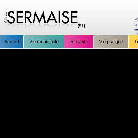
Accueil
Vie municipale
Scolarité
Vie pratique
L