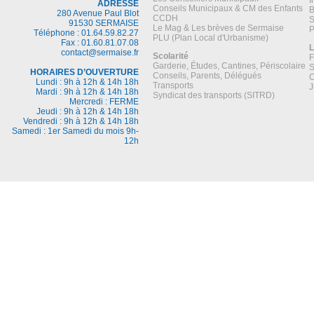
I
ADRESSE
Conseils Municipaux & CM des Enfants
B
280 Avenue Paul Blot
CCDH
S
91530 SERMAISE
Le Mag & Les brèves de Sermaise
P
Téléphone : 01.64.59.82.27
PLU (Plan Local d'Urbanisme)
Fax : 01.60.81.07.08
L
contact@sermaise.fr
Scolarité
F
Garderie, Études, Cantines, Périscolaire
S
HORAIRES D’OUVERTURE
Conseils, Parents, Délégués
C
Lundi : 9h à 12h & 14h 18h
Transports
J
Mardi : 9h à 12h & 14h 18h
Syndicat des transports (SITRD)
Mercredi : FERME
Jeudi : 9h à 12h & 14h 18h
Vendredi : 9h à 12h & 14h 18h
Samedi : 1er Samedi du mois 9h-
12h