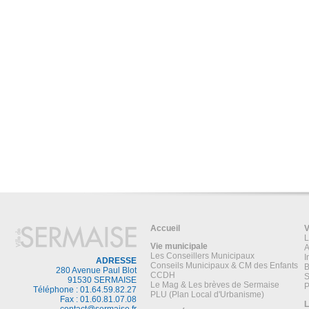
Accueil
V
L
Vie municipale
A
Les Conseillers Municipaux
I
ADRESSE
Conseils Municipaux & CM des Enfants
B
280 Avenue Paul Blot
CCDH
S
91530 SERMAISE
Le Mag & Les brèves de Sermaise
P
Téléphone : 01.64.59.82.27
PLU (Plan Local d'Urbanisme)
Fax : 01.60.81.07.08
L
contact@sermaise.fr